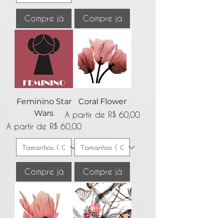
Compre já
Compre já
Feminino Star
Coral Flower
Wars
Preço promocional
A partir de
R$ 60,00
Preço promocional
A partir de
R$ 60,00
Compre já
Compre já