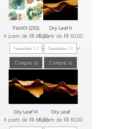
Flo001 (233)
Dry Leaf II
Preço promocional
Preço promocional
A partir de
R$ 60,00
A partir de
R$ 60,00
Compre já
Compre já
Dry Leaf III
Dry Leaf
Preço promocional
Preço promocional
A partir de
R$ 60,00
A partir de
R$ 60,00