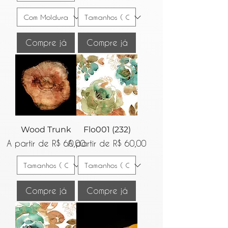
Compre já
Compre já
Wood Trunk
Flo001 (232)
Preço promocional
Preço promocional
A partir de
R$ 60,00
A partir de
R$ 60,00
Compre já
Compre já