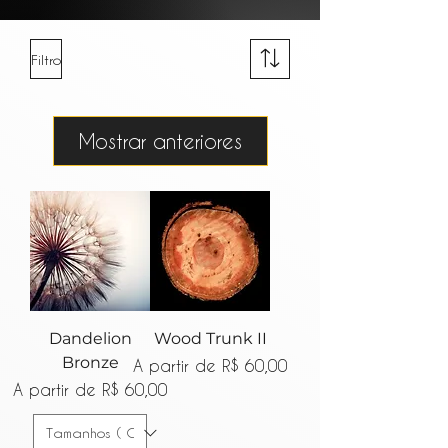
Filtro
Mostrar anteriores
Dandelion
Wood Trunk II
Bronze
Preço promocional
A partir de
R$ 60,00
Preço promocional
A partir de
R$ 60,00