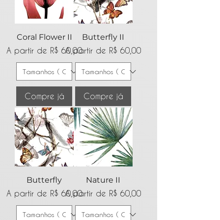
Coral Flower II
Butterfly II
Preço promocional
Preço promocional
A partir de
R$ 60,00
A partir de
R$ 60,00
Compre já
Compre já
Butterfly
Nature II
Preço promocional
Preço promocional
A partir de
R$ 60,00
A partir de
R$ 60,00