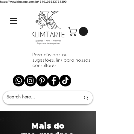
https://www.klimtarte.com.br/
349103533764390
Para dúvidas ou
sugestões, link para nossos
consultores.
© Copyright
Mais do