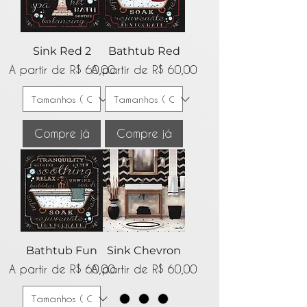
Sink Red 2
Bathtub Red
Preço promocional
Preço promocional
A partir de
R$ 60,00
A partir de
R$ 60,00
Compre já
Compre já
Bathtub Fun
Sink Chevron
Preço promocional
Preço promocional
A partir de
R$ 60,00
A partir de
R$ 60,00