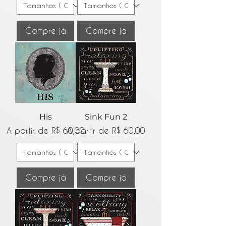
Compre já
Compre já
His
Sink Fun 2
Preço promocional
Preço promocional
A partir de
R$ 60,00
A partir de
R$ 60,00
Compre já
Compre já