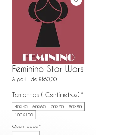
Feminino Star Wars
Preço promocional
A partir de
R$60,00
Tamanhos ( Centímetros)
*
40X40
60X60
70X70
80X80
100X100
Quantidade
*