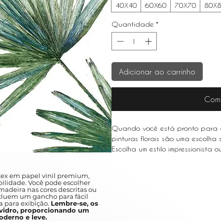
40X40
60X60
70X70
80X
Quantidade
*
Adicionar ao carrinho
Com
Quando você está pronto para a
pinturas florais são uma escolha
Escolha um estilo impressionista
aparência leve e arejada.
When you are ready to upgrade yo
ex em papel vinil premium,
a wise choice.
ilidade. Você pode escolher
adeira nas cores descritas ou
Choose an impressionist style or w
ncluem um gancho para fácil
appearance.
a para exibição.
Lembre-se, os
idro, proporcionando um
derno e leve.