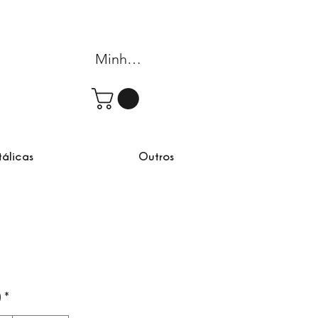
Minha conta
tálicas
Outros
omocional
)
*