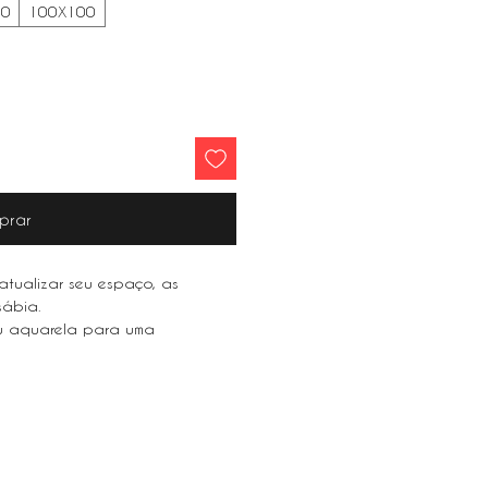
80
100X100
prar
tualizar seu espaço, as
 sábia.
 ou aquarela para uma
ur space, floral paintings are
atercolor for a light and airy