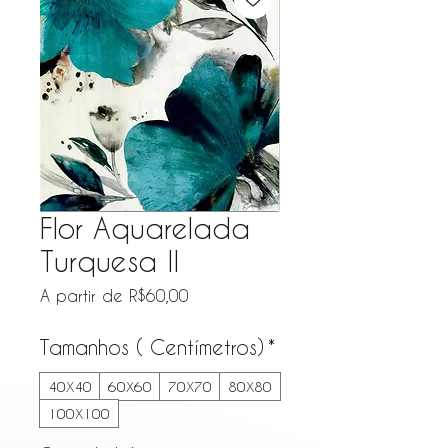
Flor Aquarelada
Turquesa II
Preço promocional
A partir de
R$60,00
Tamanhos ( Centímetros)
*
40X40
60X60
70X70
80X80
100X100