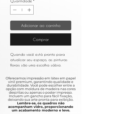
Quantidade
*
Adicionar ao carrinho
Comprar
Quando você está pronto para
atualizar seu espaço, as pinturas
florais são uma escolha sábia.
Escolha um estilo impressionista ou
aquarela para uma aparência
Oferecemos impressão em látex em papel
leve e arejada.
vinil premium, garantindo qualidade e
durabilidade. Você pode escolher entre a
When you are ready to upgrade
opção com moldura de madeira nas cores
your space, floral paintings are a
descritas ou apenas o poster impresso.
Incluem um gancho para fácil fixação,
wise choice.
deixando sua arte pronta para exibição.
Choose an impressionist style or
Lembre-se, os quadros não
acompanham vidro, proporcionando
watercolor for a light and airy
um acabamento moderno e leve.
appearance.