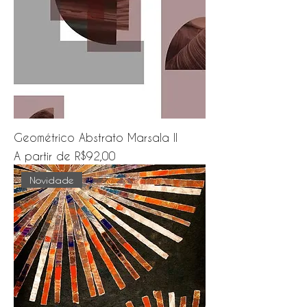
Geométrico Abstrato Marsala II
Preço promocional
A partir de
R$92,00
Novidade