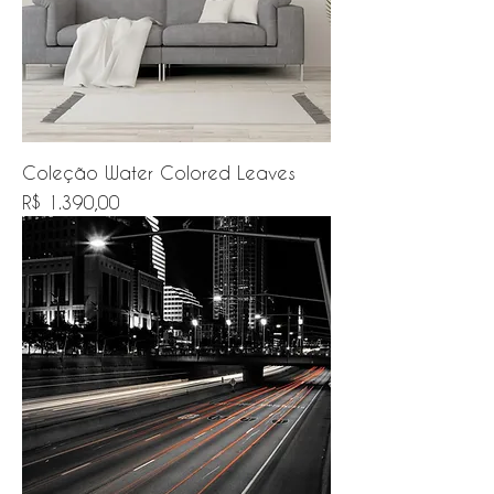
Coleção Water Colored Leaves
Preço
R$ 1.390,00