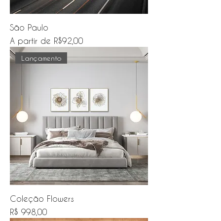
São Paulo
Preço promocional
A partir de
R$92,00
Lançamento
Coleção Flowers
Preço
R$ 998,00