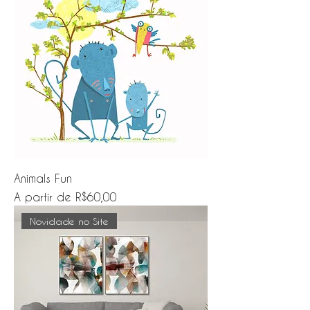
Animals Fun
Preço promocional
A partir de
R$60,00
Novidade no Site