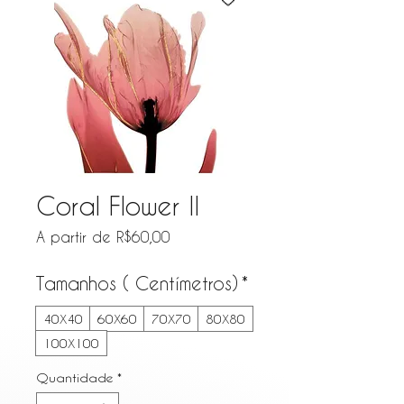
Coral Flower II
Preço promocional
A partir de
R$60,00
Tamanhos ( Centímetros)
*
40X40
60X60
70X70
80X80
100X100
Quantidade
*