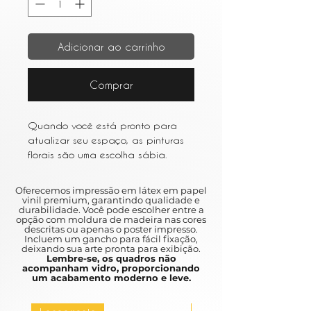
Adicionar ao carrinho
Comprar
Quando você está pronto para
atualizar seu espaço, as pinturas
florais são uma escolha sábia.
Escolha um estilo impressionista ou
aquarela para uma aparência
Oferecemos impressão em látex em papel
leve e arejada.
vinil premium, garantindo qualidade e
durabilidade. Você pode escolher entre a
When you are ready to upgrade
opção com moldura de madeira nas cores
your space, floral paintings are a
descritas ou apenas o poster impresso.
Incluem um gancho para fácil fixação,
wise choice.
deixando sua arte pronta para exibição.
Choose an impressionist style or
Lembre-se, os quadros não
acompanham vidro, proporcionando
watercolor for a light and airy
um acabamento moderno e leve.
appearance.