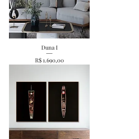
Duna I
Preço
R$ 1.690,00