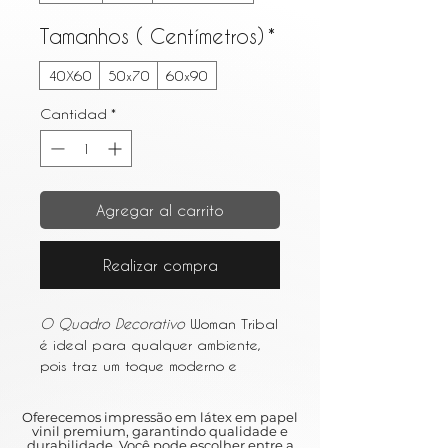
Tamanhos ( Centímetros)
*
40X60
50x70
60x90
Cantidad
*
Agregar al carrito
Realizar compra
O Quadro Decorativo
Woman Tribal
é ideal para qualquer ambiente,
pois traz um toque moderno e
sofisticado para sua ambientação
com acabamento fino e elegante.
Oferecemos impressão em látex em papel
vinil premium, garantindo qualidade e
durabilidade. Você pode escolher entre a