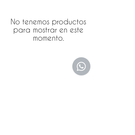
No tenemos productos
para mostrar en este
momento.
Instagram
Blog
Facebook
Loja
Pinterest
Membros
Rua das Figueiras, 799 - Jardim - Santo André/SP
(11) 4427-9000
|
(11) 4427-6262
WhatsApp
(11) 99684 1160
vendas@klimtarte.com.br