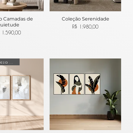
o Camadas de
lização rápida
Coleção Serenidade
Visualização rápida
uietude
Preço
R$ 1.980,00
Preço
 1.590,00
Coleção Leveza do tempo