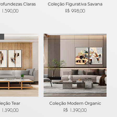
rofundezas Claras
lização rápida
Coleção Figurativa Savana
Visualização rápida
Preço
Preço
 1.590,00
R$ 998,00
Site
lização rápida
leção Tear
Coleção Modern Organic
Visualização rápida
Preço
Preço
 1.390,00
R$ 1.390,00