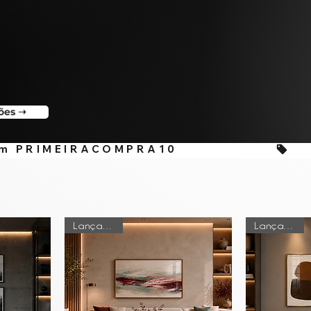
dentidade.
ões ➝
Lançamento
Lançamento