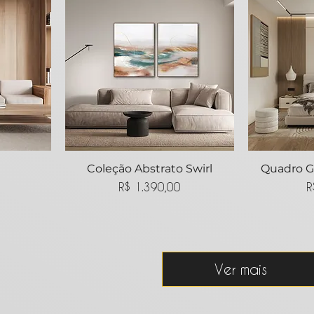
ida
Coleção Abstrato Swirl
Visualização rápida
Quadro G
Visua
Preço
R$ 1.390,00
R
Ver mais