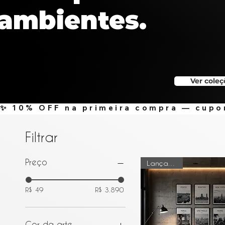
ambientes.
Arte selecionada para valorizar ambientes com i
Ver coleç
Filtrar
Preço
Lançamento
R$ 49
R$ 3.890
Cor da arte