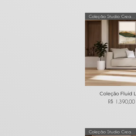
Coleção Studio Creative Mind
Coleção Fluid 
Visualização ráp
Preço
R$ 1.390,00
Coleção Studio Creative Mind