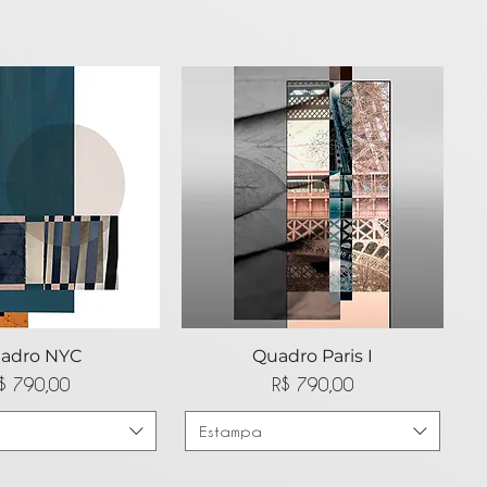
lização rápida
adro NYC
Visualização rápida
Quadro Paris I
Preço
Preço
$ 790,00
R$ 790,00
Estampa