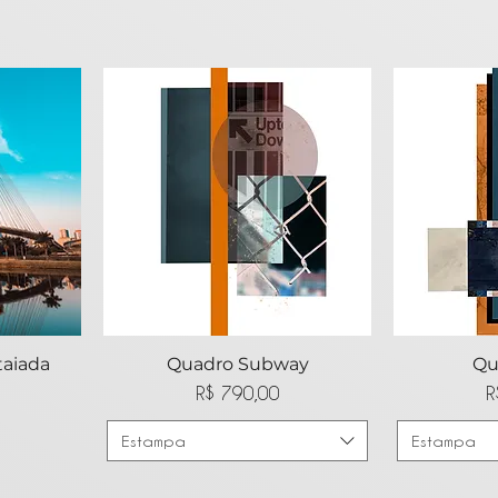
taiada
ida
Visualização rápida
Quadro Subway
Visua
Qu
Preço
R$ 790,00
R
Estampa
Estampa