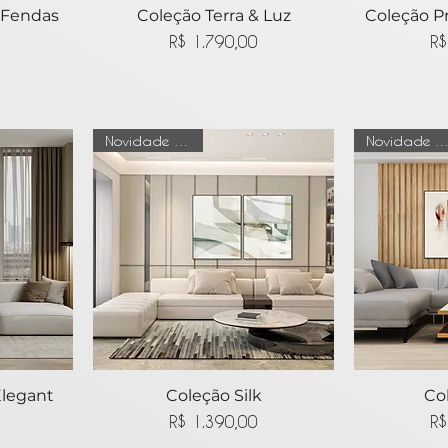
 Fendas
ida
Coleção Terra & Luz
Visualização rápida
Coleção P
Visua
Preço
R$ 1.790,00
R$
Novidade no Site
Novidade no 
Elegant
ida
Visualização rápida
Coleção Silk
Visua
Co
Preço
R$ 1.390,00
R$