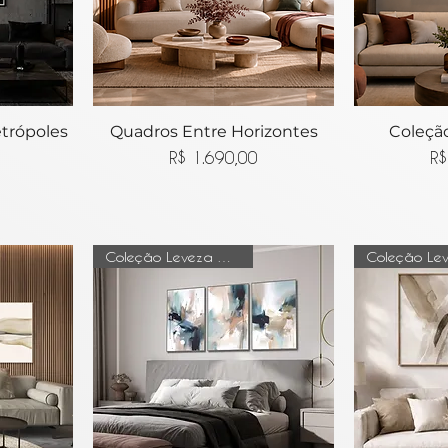
trópoles
ida
Quadros Entre Horizontes
Visualização rápida
Coleção
Visua
Preço
R$ 1.690,00
R$
Coleção Leveza do tempo