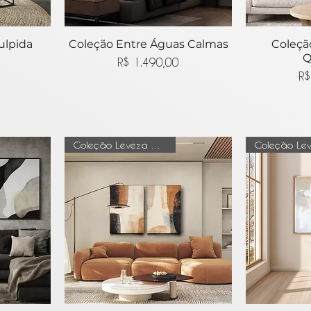
ulpida
ida
Coleção Entre Águas Calmas
Visualização rápida
Coleçã
Visua
Q
Preço
R$ 1.490,00
R$
Coleção Leveza do tempo