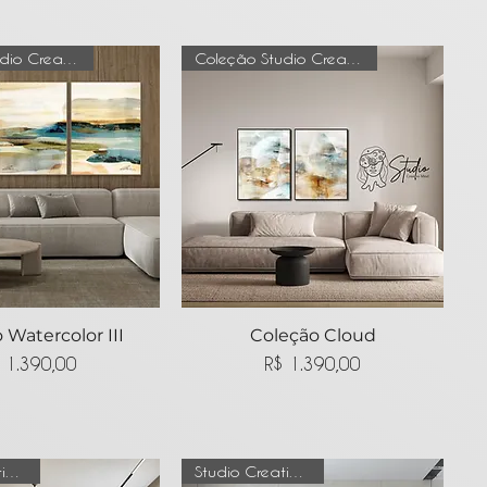
Coleção Studio Creative Mind
Coleção Studio Creative Mind
 Watercolor III
lização rápida
Visualização rápida
Coleção Cloud
Preço
Preço
 1.390,00
R$ 1.390,00
Studio Creative Mind
Studio Creative Mind