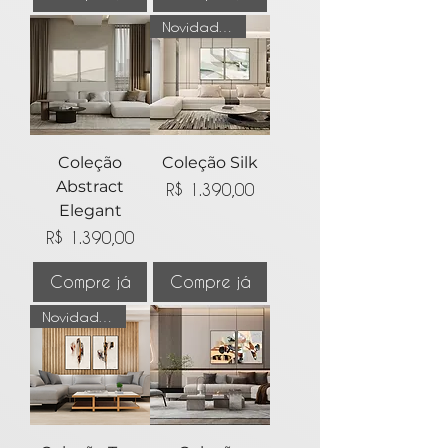
Novidade no Site
Coleção
Coleção Silk
Abstract
Preço
R$ 1.390,00
Elegant
Preço
R$ 1.390,00
Compre já
Compre já
Novidade no Site