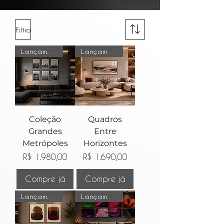
Filtro
Lançamento
Lançamento
Coleção
Quadros
Grandes
Entre
Metrópoles
Horizontes
Preço
Preço
R$ 1.980,00
R$ 1.690,00
Compre já
Compre já
Lançamento
Lançamento