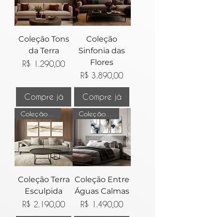
Coleção Tons
Coleção
da Terra
Sinfonia das
Flores
Preço
R$ 1.290,00
Preço
R$ 3.890,00
Compre já
Compre já
Coleção Leveza do tempo
Coleção Leveza do tempo
Coleção Terra
Coleção Entre
Esculpida
Águas Calmas
Preço
Preço
R$ 2.190,00
R$ 1.490,00