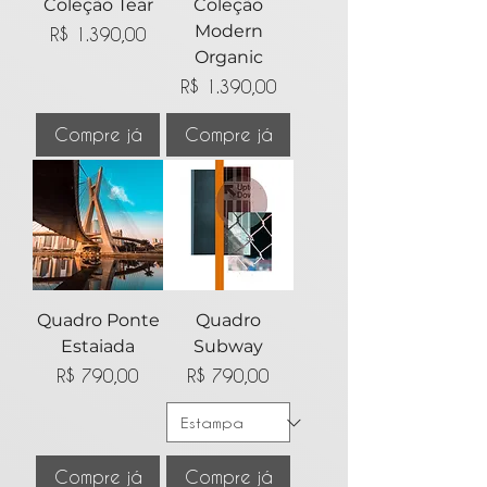
Coleção Tear
Coleção
Modern
Preço
R$ 1.390,00
Organic
Preço
R$ 1.390,00
Compre já
Compre já
Quadro Ponte
Quadro
Estaiada
Subway
Preço
Preço
R$ 790,00
R$ 790,00
Compre já
Compre já