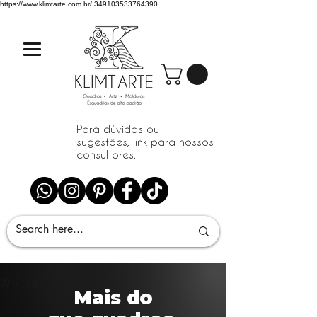
https://www.klimtarte.com.br/
349103533764390
Para dúvidas ou
sugestões, link para nossos
consultores.
© Copyright
Mais do