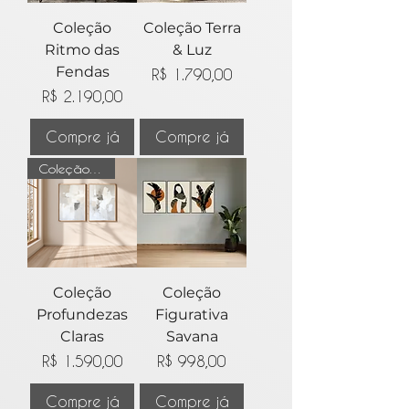
Coleção
Coleção Terra
Ritmo das
& Luz
Fendas
Preço
R$ 1.790,00
Preço
R$ 2.190,00
Compre já
Compre já
Coleção Leveza do tempo
Coleção
Coleção
Profundezas
Figurativa
Claras
Savana
Preço
Preço
R$ 1.590,00
R$ 998,00
Compre já
Compre já