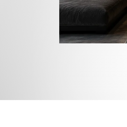
Rua das
Instagram
Blog
Facebook
Loja
Pinterest
Membros