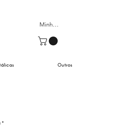
Minha conta
tálicas
Outros
rta
)
*