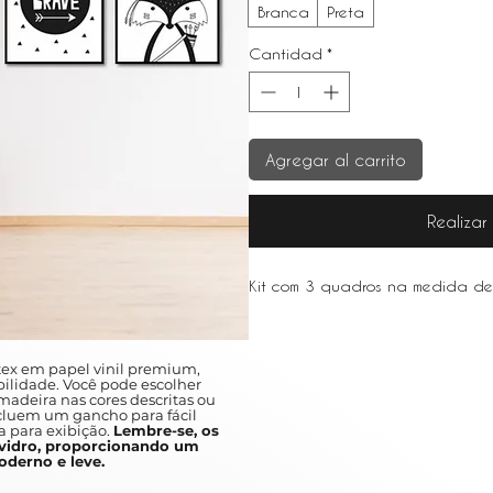
Branca
Preta
Cantidad
*
Agregar al carrito
Realiza
Kit com 3 quadros na medida d
ex em papel vinil premium,
ilidade. Você pode escolher
adeira nas cores descritas ou
ncluem um gancho para fácil
a para exibição.
Lembre-se, os
idro, proporcionando um
derno e leve.