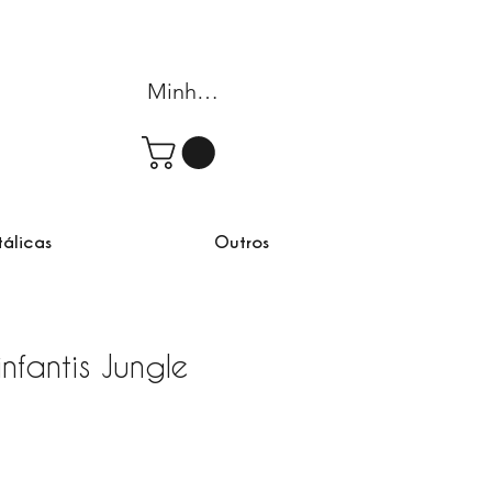
Minha conta
tálicas
Outros
nfantis Jungle