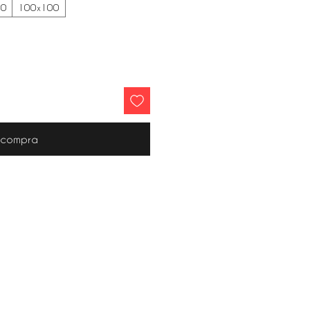
80
100x100
r compra