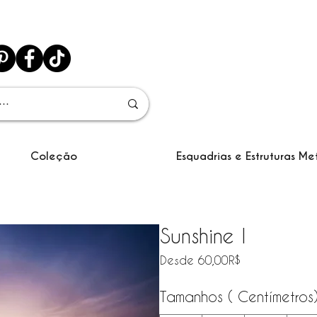
Coleção
Esquadrias e Estruturas Me
Sunshine I
Precio
Desde
60,00R$
de
oferta
Tamanhos ( Centímetros