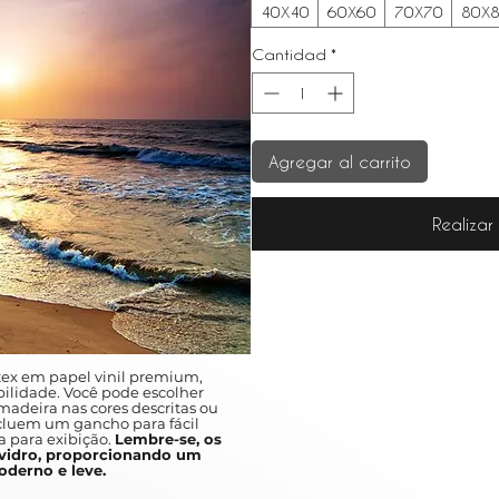
40X40
60X60
70X70
80X
Cantidad
*
Agregar al carrito
Realiza
ex em papel vinil premium,
ilidade. Você pode escolher
adeira nas cores descritas ou
ncluem um gancho para fácil
a para exibição.
Lembre-se, os
idro, proporcionando um
derno e leve.