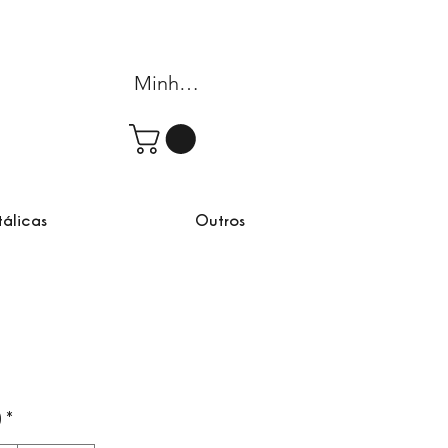
Minha conta
tálicas
Outros
)
*