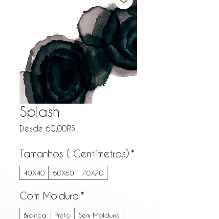
Splash
Precio de oferta
Desde
60,00R$
Tamanhos ( Centímetros)
*
40X40
60X60
70X70
Com Moldura
*
Branca
Preta
Sem Moldura