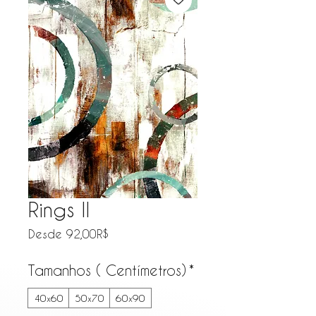
Rings II
Precio de oferta
Desde
92,00R$
Tamanhos ( Centímetros)
*
40x60
50x70
60x90