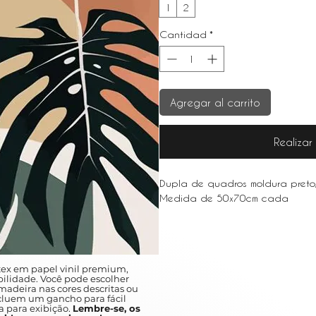
1
2
Cantidad
*
Agregar al carrito
Realiza
Dupla de quadros moldura preto
Medida de 50x70cm cada
ex em papel vinil premium,
ilidade. Você pode escolher
adeira nas cores descritas ou
ncluem um gancho para fácil
a para exibição.
Lembre-se, os