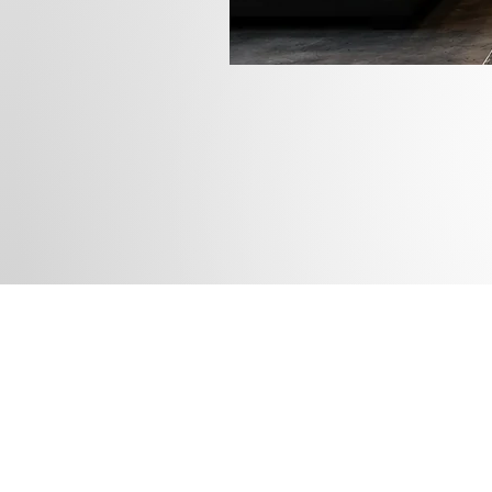
Rua das
Instagram
Blog
Facebook
Loja
Pinterest
Membros