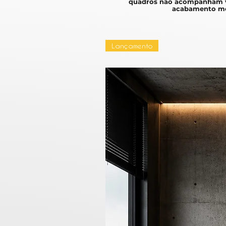
quadros não acompanham v
acabamento mo
Lançamento