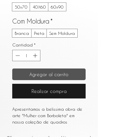
50x70
40X60
60x90
Com Moldura
*
Branca
Preta
Sem Moldura
Cantidad
*
Agregar al carrito
Realizar compra
Apresentamos a belíssima obra de 
arte "Mulher com Borboleta" em 
nossa coleção de quadros 
decorativos. Nossa criação 
apresenta uma elegante mulher com 