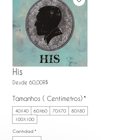
His
Precio de oferta
Desde
60,00R$
Tamanhos ( Centímetros)
*
40X40
60X60
70X70
80X80
100X100
Cantidad
*