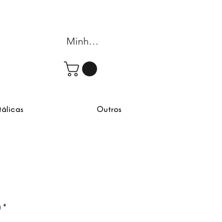
Minha conta
tálicas
Outros
rta
)
*