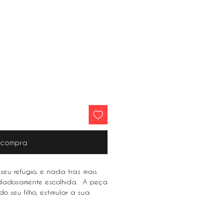
r compra
seu refúgio, e nada traz mais
idadosamente escolhida. A peça
o seu filho, estimular a sua
osa sensação de familiaridade.