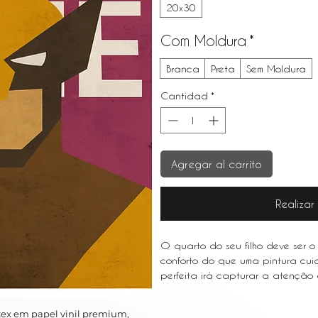
20x30
Com Moldura
*
Branca
Preta
Sem Moldura
Cantidad
*
Agregar al carrito
Realiza
O quarto do seu filho deve ser o 
conforto do que uma pintura cu
perfeita irá capturar a atenção d
imaginação e dar-lhes uma calor
ex em papel vinil premium,