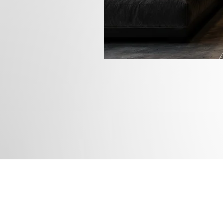
Rua das
Instagram
Blog
Facebook
Loja
Pinterest
Membros