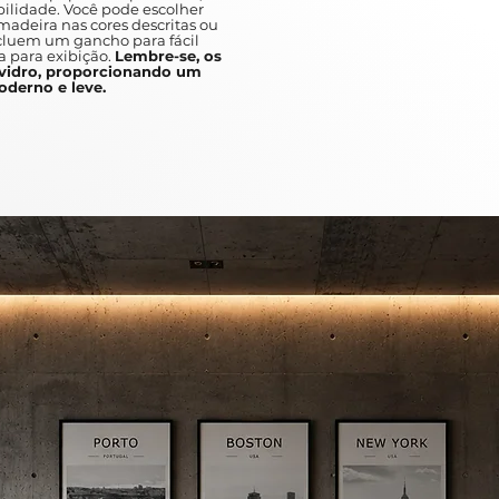
Your child's bedroom should be y
ilidade. Você pode escolher
adeira nas cores descritas ou
more comfort than a carefully cho
ncluem um gancho para fácil
will capture your child's attentio
a para exibição.
Lembre-se, os
idro, proporcionando um
give them a warm feeling of familia
derno e leve.