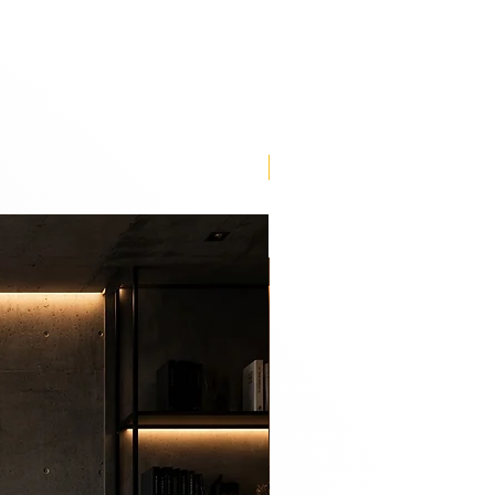
our refuge, and nothing brings
sen painting. The perfect piece
n, stimulate your imagination and
rity.
Lançamento