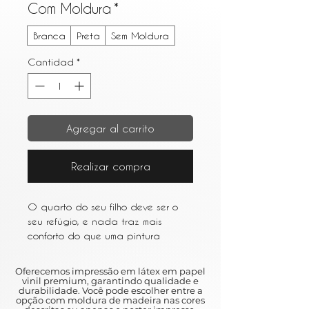
Com Moldura
*
Branca
Preta
Sem Moldura
Cantidad
*
Agregar al carrito
Realizar compra
O quarto do seu filho deve ser o
seu refúgio, e nada traz mais
conforto do que uma pintura
cuidadosamente escolhida. A
peça perfeita irá capturar a
Oferecemos impressão em látex em papel
atenção do seu filho, estimular a
vinil premium, garantindo qualidade e
durabilidade. Você pode escolher entre a
sua imaginação e dar-lhes uma
opção com moldura de madeira nas cores
calorosa sensação de