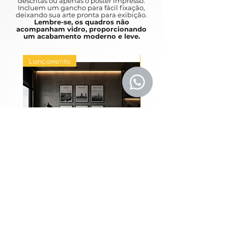
descritas ou apenas o poster impresso.
Incluem um gancho para fácil fixação,
familiaridade.
deixando sua arte pronta para exibição.
Lembre-se, os quadros não
acompanham vidro, proporcionando
Your child's bedroom should be your
um acabamento moderno e leve.
refuge, and nothing brings more
comfort than a carefully chosen
Lançamento
Lançamento
painting. The perfect piece will
capture your child's attention,
stimulate your imagination and give
them a warm feeling of familiarity.
Coleção Grandes
Quadros Entre Horiz
Metrópoles
Precio
1980,00 BRL