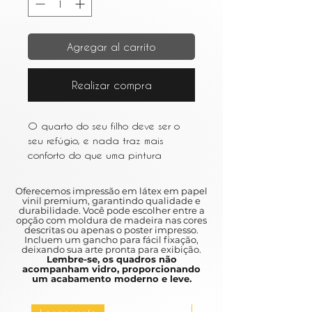
Agregar al carrito
Realizar compra
O quarto do seu filho deve ser o
seu refúgio, e nada traz mais
conforto do que uma pintura
cuidadosamente escolhida. A peça
perfeita irá capturar a atenção do
Oferecemos impressão em látex em papel
seu filho, estimular a sua
vinil premium, garantindo qualidade e
durabilidade. Você pode escolher entre a
imaginação e dar-lhes uma
opção com moldura de madeira nas cores
calorosa sensação de
descritas ou apenas o poster impresso.
Incluem um gancho para fácil fixação,
familiaridade.
deixando sua arte pronta para exibição.
Lembre-se, os quadros não
acompanham vidro, proporcionando
Your child's bedroom should be your
um acabamento moderno e leve.
refuge, and nothing brings more
comfort than a carefully chosen