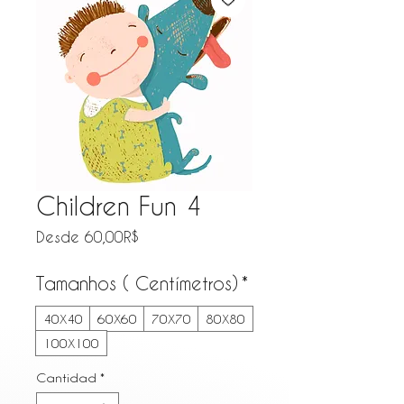
Children Fun 4
Precio de oferta
Desde
60,00R$
Tamanhos ( Centímetros)
*
40X40
60X60
70X70
80X80
100X100
Cantidad
*