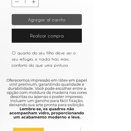
Agregar al carrito
Realizar compra
O quarto do seu filho deve ser o
seu refúgio, e nada traz mais
conforto do que uma pintura
cuidadosamente escolhida. A peça
perfeita irá capturar a atenção do
Oferecemos impressão em látex em papel
seu filho, estimular a sua
vinil premium, garantindo qualidade e
durabilidade. Você pode escolher entre a
imaginação e dar-lhes uma
opção com moldura de madeira nas cores
calorosa sensação de
descritas ou apenas o poster impresso.
Incluem um gancho para fácil fixação,
familiaridade.
deixando sua arte pronta para exibição.
Lembre-se, os quadros não
acompanham vidro, proporcionando
Your child's bedroom should be your
um acabamento moderno e leve.
refuge, and nothing brings more
comfort than a carefully chosen