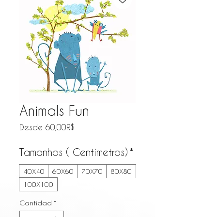
Animals Fun
Precio de oferta
Desde
60,00R$
Tamanhos ( Centímetros)
*
40X40
60X60
70X70
80X80
100X100
Cantidad
*