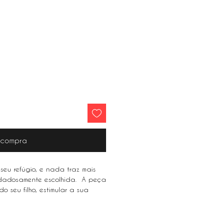
r compra
seu refúgio, e nada traz mais
idadosamente escolhida. A peça
o seu filho, estimular a sua
osa sensação de familiaridade.