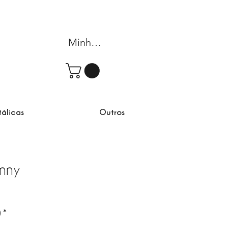
Minha conta
tálicas
Outros
nny
rta
)
*