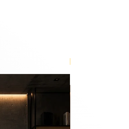
our refuge, and nothing brings
sen painting. The perfect piece
n, stimulate your imagination and
rity.
Lançamento