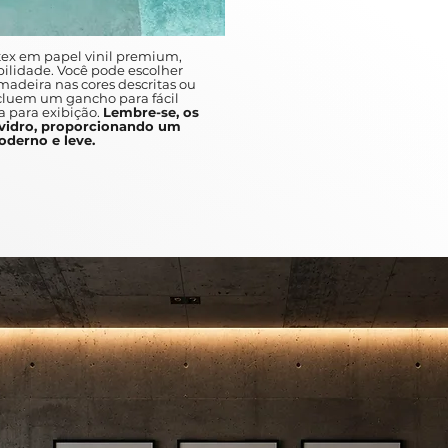
Your child's bedroom should be y
more comfort than a carefully cho
will capture your child's attentio
ex em papel vinil premium,
give them a warm feeling of familia
ilidade. Você pode escolher
adeira nas cores descritas ou
ncluem um gancho para fácil
a para exibição.
Lembre-se, os
idro, proporcionando um
derno e leve.