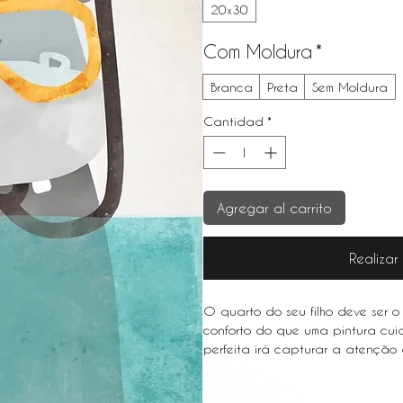
20x30
Com Moldura
*
Branca
Preta
Sem Moldura
Cantidad
*
Agregar al carrito
Realiza
O quarto do seu filho deve ser o 
conforto do que uma pintura cu
perfeita irá capturar a atenção d
imaginação e dar-lhes uma calor