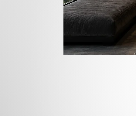
Rua das
Instagram
Blog
Facebook
Loja
Pinterest
Membros