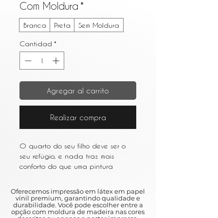
Com Moldura
*
Branca
Preta
Sem Moldura
Cantidad
*
Agregar al carrito
Realizar compra
O quarto do seu filho deve ser o
seu refúgio, e nada traz mais
conforto do que uma pintura
cuidadosamente escolhida. A
peça perfeita irá capturar a
Oferecemos impressão em látex em papel
atenção do seu filho, estimular a
vinil premium, garantindo qualidade e
durabilidade. Você pode escolher entre a
sua imaginação e dar-lhes uma
opção com moldura de madeira nas cores
calorosa sensação de