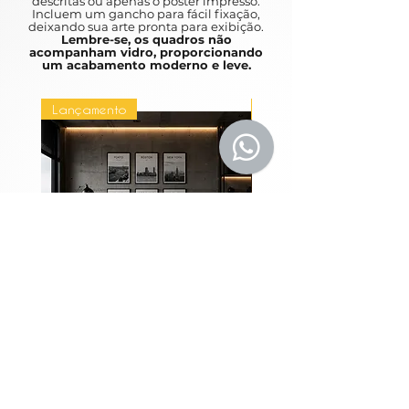
descritas ou apenas o poster impresso.
Incluem um gancho para fácil fixação,
familiaridade.
deixando sua arte pronta para exibição.
Lembre-se, os quadros não
acompanham vidro, proporcionando
Your child's bedroom should be your
um acabamento moderno e leve.
refuge, and nothing brings more
comfort than a carefully chosen
Lançamento
Lançamento
painting. The perfect piece will
capture your child's attention,
stimulate your imagination and give
them a warm feeling of familiarity.
Coleção Grandes
Quadros Entre Horiz
Metrópoles
Precio
1980,00 BRL