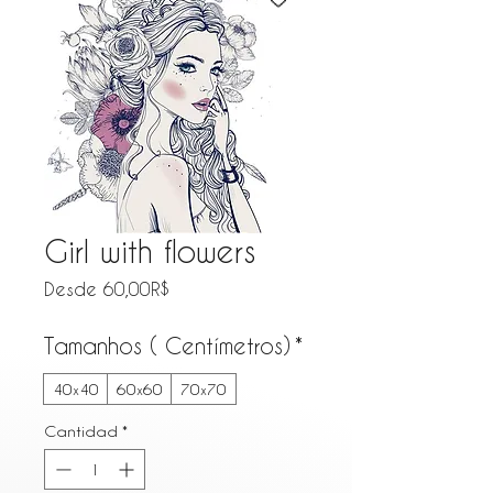
Girl with flowers
Precio de oferta
Desde
60,00R$
Tamanhos ( Centímetros)
*
40x40
60x60
70x70
Cantidad
*