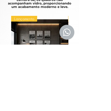
acompanham vidro, proporcionando
um acabamento moderno e leve.
Lançamento
Lançamento
Coleção Grandes
Quadros Entre Horiz
Metrópoles
Precio
1980,00 BRL