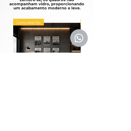
acompanham vidro, proporcionando
um acabamento moderno e leve.
Lançamento
Lançamento
Coleção Grandes
Quadros Entre Horiz
Metrópoles
Precio
1980,00 BRL