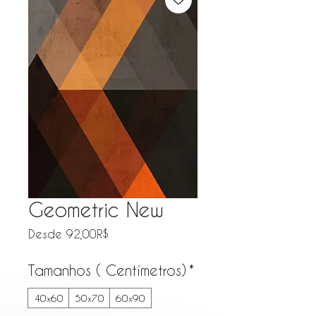
Geometric New
Precio de oferta
Desde
92,00R$
Tamanhos ( Centímetros)
*
40x60
50x70
60x90