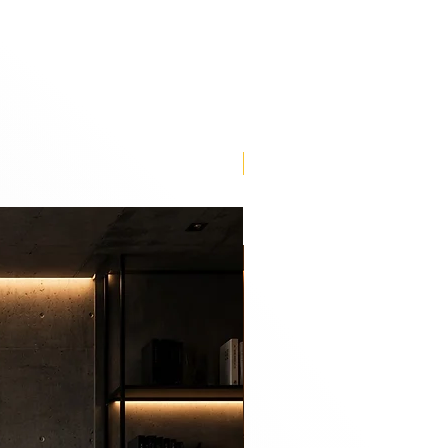
s in viewers through the use of
sarily reflect any specific
Lançamento