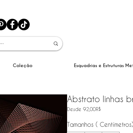
Coleção
Esquadrias e Estruturas Me
Abstrato linhas b
Precio de ofe
Desde
92,00R$
Tamanhos ( Centímetros