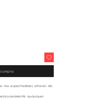
r compra
tas nos espectadores através do
 necessariamente quaisquer
.