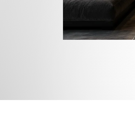
Rua das
Instagram
Blog
Facebook
Loja
Pinterest
Membros