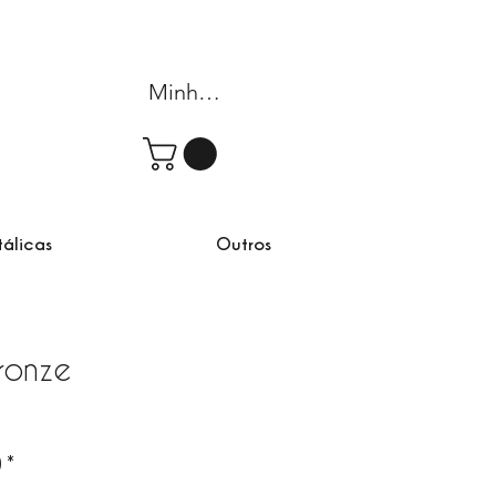
Minha conta
tálicas
Outros
ronze
rta
)
*