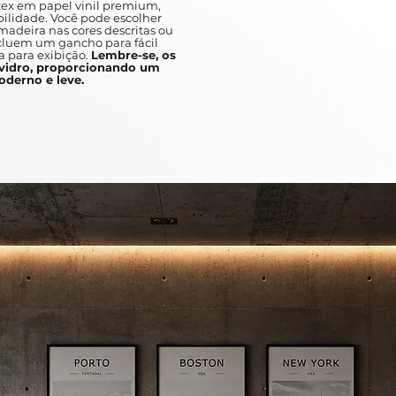
To provoke licit emotional reaction
ex em papel vinil premium,
ilidade. Você pode escolher
colors,
adeira nas cores descritas ou
ines and shapes that do not neces
ncluem um gancho para fácil
a para exibição.
Lembre-se, os
objects of reality.
idro, proporcionando um
derno e leve.