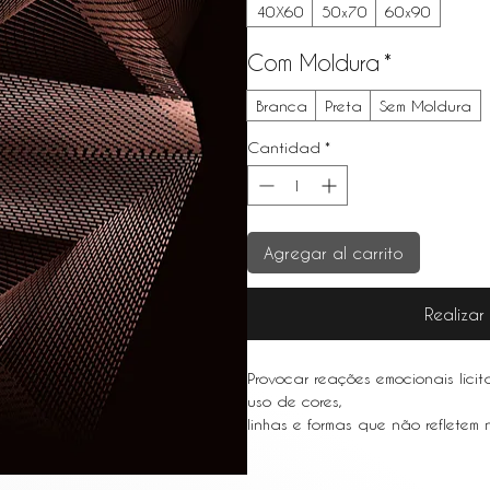
40X60
50x70
60x90
Com Moldura
*
Branca
Preta
Sem Moldura
Cantidad
*
Agregar al carrito
Realiza
Provocar reações emocionais líci
uso de cores,
linhas e formas que não refletem
objetos específicos da realidade