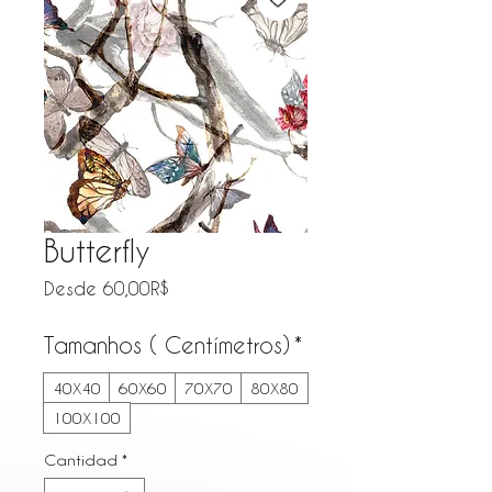
Butterfly
Precio de oferta
Desde
60,00R$
Tamanhos ( Centímetros)
*
40X40
60X60
70X70
80X80
100X100
Cantidad
*