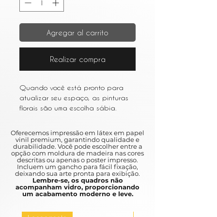
Agregar al carrito
Realizar compra
Quando você está pronto para
atualizar seu espaço, as pinturas
florais são uma escolha sábia.
Escolha um estilo impressionista ou
aquarela para uma aparência
Oferecemos impressão em látex em papel
leve e arejada.
vinil premium, garantindo qualidade e
durabilidade. Você pode escolher entre a
When you are ready to upgrade
opção com moldura de madeira nas cores
your space, floral paintings are a
descritas ou apenas o poster impresso.
Incluem um gancho para fácil fixação,
wise choice.
deixando sua arte pronta para exibição.
Choose an impressionist style or
Lembre-se, os quadros não
acompanham vidro, proporcionando
watercolor for a light and airy
um acabamento moderno e leve.
appearance.