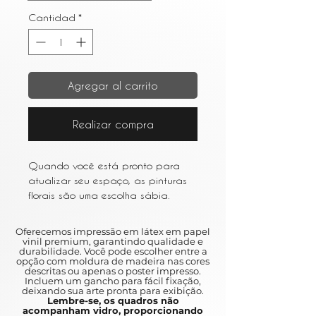
Cantidad
*
Agregar al carrito
Realizar compra
Quando você está pronto para
atualizar seu espaço, as pinturas
florais são uma escolha sábia.
Escolha um estilo impressionista ou
aquarela para uma aparência
Oferecemos impressão em látex em papel
leve e arejada.
vinil premium, garantindo qualidade e
durabilidade. Você pode escolher entre a
When you are ready to upgrade
opção com moldura de madeira nas cores
your space, floral paintings are a
descritas ou apenas o poster impresso.
Incluem um gancho para fácil fixação,
wise choice.
deixando sua arte pronta para exibição.
Choose an impressionist style or
Lembre-se, os quadros não
acompanham vidro, proporcionando
watercolor for a light and airy