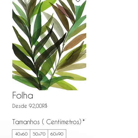
Folha
Precio de oferta
Desde
92,00R$
Tamanhos ( Centímetros)
*
40x60
50x70
60x90