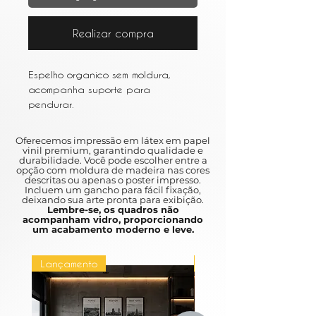
Realizar compra
Espelho organico sem moldura,
acompanha suporte para
pendurar.
Espelho de 4mm
Mede 130x50cm aproximado.
Oferecemos impressão em látex em papel
vinil premium, garantindo qualidade e
durabilidade. Você pode escolher entre a
30 dias úteis para encomenda.
opção com moldura de madeira nas cores
descritas ou apenas o poster impresso.
Incluem um gancho para fácil fixação,
deixando sua arte pronta para exibição.
Lembre-se, os quadros não
acompanham vidro, proporcionando
um acabamento moderno e leve.
Lançamento
Lançamento