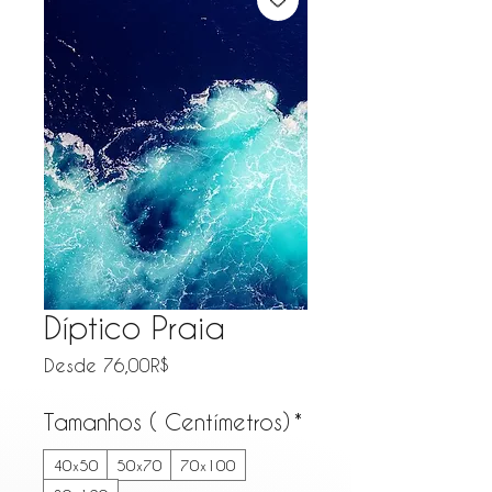
Díptico Praia
Precio de oferta
Desde
76,00R$
Tamanhos ( Centímetros)
*
40x50
50x70
70x100