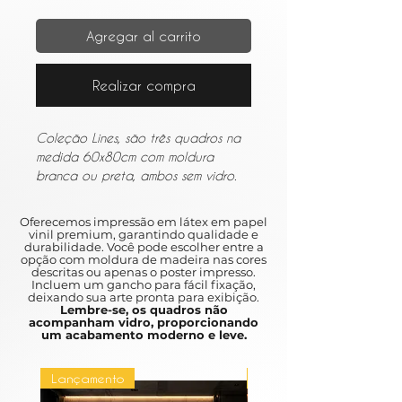
Agregar al carrito
Realizar compra
Coleção Lines, são três quadros na
medida 60x80cm com moldura
branca ou preta, ambos sem vidro.
Oferecemos impressão em látex em papel
vinil premium, garantindo qualidade e
durabilidade. Você pode escolher entre a
opção com moldura de madeira nas cores
descritas ou apenas o poster impresso.
Incluem um gancho para fácil fixação,
deixando sua arte pronta para exibição.
Lembre-se, os quadros não
acompanham vidro, proporcionando
um acabamento moderno e leve.
Lançamento
Lançamento