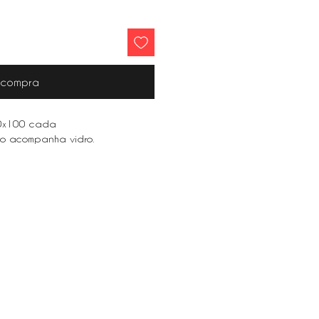
r compra
80x100 cada
o acompanha vidro.