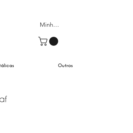
Minha conta
tálicas
Outros
af