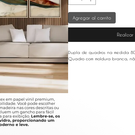
Agregar al carrito
Realiza
Dupla de quadros na medida 
Quadro com moldura branca, nã
ex em papel vinil premium,
ilidade. Você pode escolher
adeira nas cores descritas ou
ncluem um gancho para fácil
a para exibição.
Lembre-se, os
idro, proporcionando um
derno e leve.