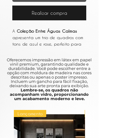
Realizar compra
A
Coleção Entre Águas Calmas
apresenta um trio de quadros com
tons de azul e rose, perfeito para
adicionar um toque de serenidade
e elegância à sua decoração.
Oferecemos impressão em látex em papel
Cada quadro possui medidas de
vinil premium, garantindo qualidade e
durabilidade. Você pode escolher entre a
50x70cm
e é impresso em vinil
opção com moldura de madeira nas cores
adesivo de alta qualidade,
descritas ou apenas o poster impresso.
Incluem um gancho para fácil fixação,
garantindo que as cores não
deixando sua arte pronta para exibição.
desbotem e facilitando a limpeza.
Lembre-se, os quadros não
acompanham vidro, proporcionando
Com moldura cinza, esses quadros
um acabamento moderno e leve.
são uma ótima opção para quem
busca uma decoração sofisticada
Lançamento
Lançamento
e contemporânea. Vale ressaltar
que eles
não acompanham vidro
, o
que os torna uma opção mais
segura e prática para qualquer