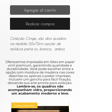
Agregar al carrito
Realizar compra
Coleção Cringe, são dois quadros
na medida 50x70cm opção de
moldura preta ou branca, ambos
sem vidro.
Oferecemos impressão em látex em papel
vinil premium, garantindo qualidade e
durabilidade. Você pode escolher entre a
opção com moldura de madeira nas cores
descritas ou apenas o poster impresso.
Incluem um gancho para fácil fixação,
deixando sua arte pronta para exibição.
Lembre-se, os quadros não
acompanham vidro, proporcionando
um acabamento moderno e leve.
Lançamento
Lançamento