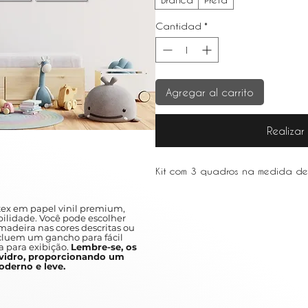
Cantidad
*
Agregar al carrito
Realiza
Kit com 3 quadros na medida d
ex em papel vinil premium,
ilidade. Você pode escolher
adeira nas cores descritas ou
ncluem um gancho para fácil
a para exibição.
Lembre-se, os
idro, proporcionando um
derno e leve.