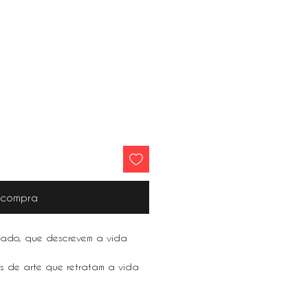
r compra
rado, que descrevem a vida
as de arte que retratam a vida
 Nova York e São Paulo, a arte
para qualquer casa.