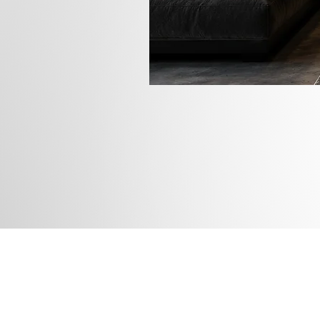
Rua das
Instagram
Blog
Facebook
Loja
Pinterest
Membros