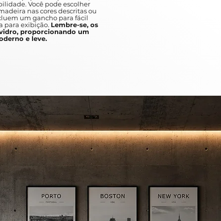
ilidade. Você pode escolher
adeira nas cores descritas ou
A unique and fast pace, which ca
ncluem um gancho para fácil
discover.
a para exibição.
Lembre-se, os
idro, proporcionando um
Between the abstracts and the var
derno e leve.
in busy metropolises such as New
art is a great addition to any ho