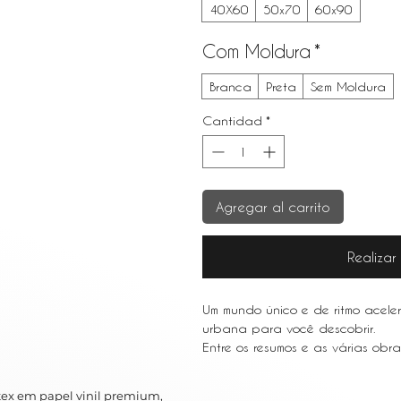
40X60
50x70
60x90
Com Moldura
*
Branca
Preta
Sem Moldura
Cantidad
*
Agregar al carrito
Realiza
Um mundo único e de ritmo acele
urbana para você descobrir.
Entre os resumos e as várias obr
em metrópoles movimentadas como
urbana é um ótimo complemento 
ex em papel vinil premium,