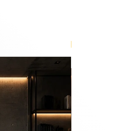
n be an urban life for you to
ious works of art depicting life
 York and São Paulo, an urban
me.
Lançamento