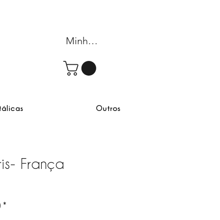
Minha conta
tálicas
Outros
ris- França
rta
)
*