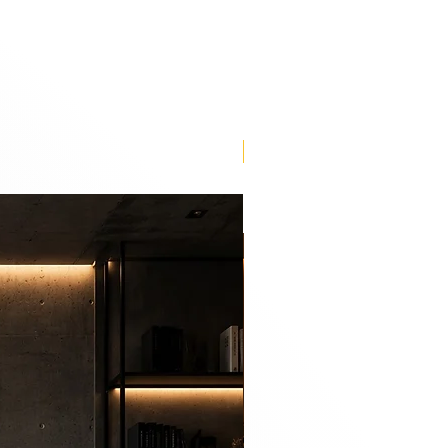
n be an urban life for you to
ious works of art depicting life
 York and São Paulo, an urban
me.
Lançamento