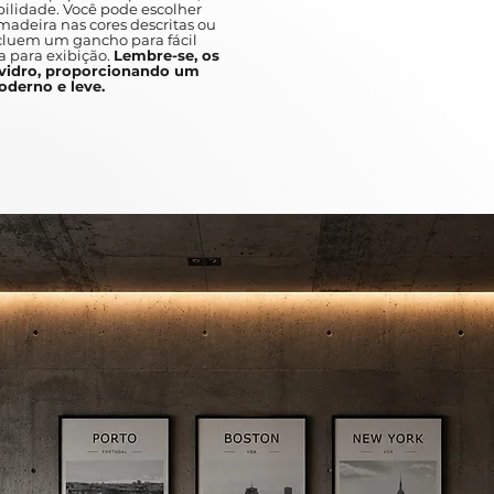
ilidade. Você pode escolher
adeira nas cores descritas ou
A unique and fast pace, which ca
ncluem um gancho para fácil
discover.
a para exibição.
Lembre-se, os
idro, proporcionando um
Between the abstracts and the var
derno e leve.
in busy metropolises such as New
art is a great addition to any ho