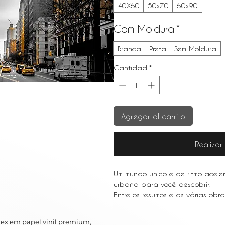
40X60
50x70
60x90
Com Moldura
*
Branca
Preta
Sem Moldura
Cantidad
*
Agregar al carrito
Realiza
Um mundo único e de ritmo acele
urbana para você descobrir.
Entre os resumos e as várias obr
em metrópoles movimentadas como
urbana é um ótimo complemento 
ex em papel vinil premium,