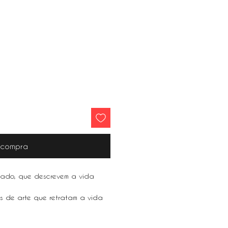
r compra
rado, que descrevem a vida
as de arte que retratam a vida
 Nova York e São Paulo, a arte
para qualquer casa.