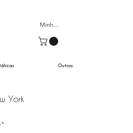
Minha conta
tálicas
Outros
ew York
rta
)
*