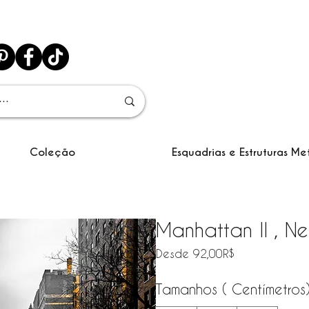
Coleção
Esquadrias e Estruturas Me
Manhattan II , N
Precio de ofe
Desde
92,00R$
Tamanhos ( Centímetros