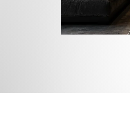
Rua das
Instagram
Blog
Facebook
Loja
Pinterest
Membros