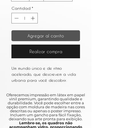
Cantidad
*
Agregar al carrito
Realizar compra
Um mundo único e de ritmo
acelerado, que descrevem a vida
urbana para você descobrir.
Entre os resumos e as várias obras
de arte que retratam a vida em
Oferecemos impressão em látex em papel
metrópoles movimentadas como
vinil premium, garantindo qualidade e
durabilidade. Você pode escolher entre a
Nova York e São Paulo, a arte
opção com moldura de madeira nas cores
urbana é um ótimo complemento
descritas ou apenas o poster impresso.
Incluem um gancho para fácil fixação,
para qualquer casa.
deixando sua arte pronta para exibição.
Lembre-se, os quadros não
acompanham vidro, proporcionando