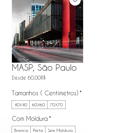
MASP, São Paulo
Precio de oferta
Desde
60,00R$
Tamanhos ( Centímetros)
*
40X40
60X60
70X70
Com Moldura
*
Branca
Preta
Sem Moldura