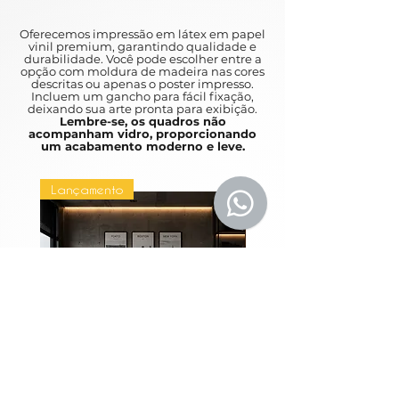
Entre os resumos e as várias obras
de arte que retratam a vida em
Oferecemos impressão em látex em papel
metrópoles movimentadas como
vinil premium, garantindo qualidade e
durabilidade. Você pode escolher entre a
Nova York e São Paulo, a arte
opção com moldura de madeira nas cores
urbana é um ótimo complemento
descritas ou apenas o poster impresso.
Incluem um gancho para fácil fixação,
para qualquer casa.
deixando sua arte pronta para exibição.
Lembre-se, os quadros não
acompanham vidro, proporcionando
A unique and fast pace, which can
um acabamento moderno e leve.
be an urban life for you to discover.
Between the abstracts and the
Lançamento
Lançamento
various works of art depicting life in
busy metropolises such as New York
and São Paulo, an urban art is a
great addition to any home.