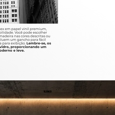
A unique and fast pace, which ca
discover.
Between the abstracts and the var
in busy metropolises such as New
art is a great addition to any ho
ex em papel vinil premium,
ilidade. Você pode escolher
adeira nas cores descritas ou
ncluem um gancho para fácil
a para exibição.
Lembre-se, os
idro, proporcionando um
derno e leve.