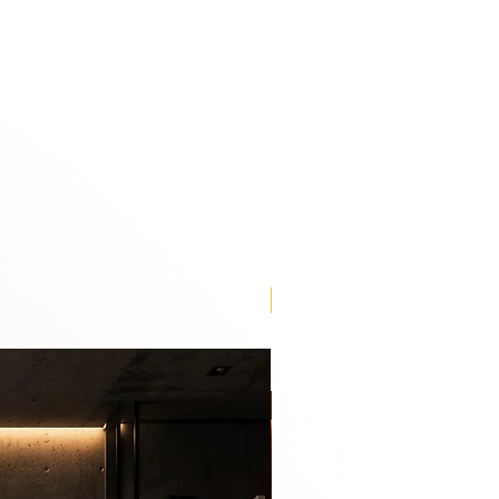
n be an urban life for you to
ious works of art depicting life
 York and São Paulo, an urban
me.
Lançamento