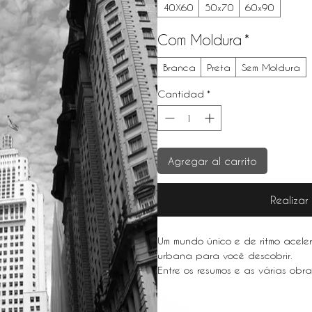
40X60
50x70
60x90
Com Moldura
*
Branca
Preta
Sem Moldura
Cantidad
*
Agregar al carrito
Realiza
Um mundo único e de ritmo acele
urbana para você descobrir.
Entre os resumos e as várias obr
em metrópoles movimentadas como
urbana é um ótimo complemento 