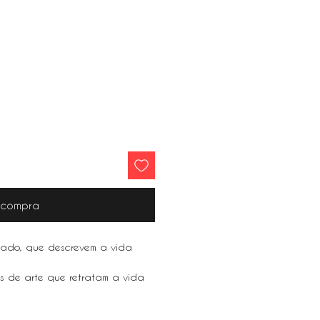
r compra
rado, que descrevem a vida
as de arte que retratam a vida
 Nova York e São Paulo, a arte
para qualquer casa.