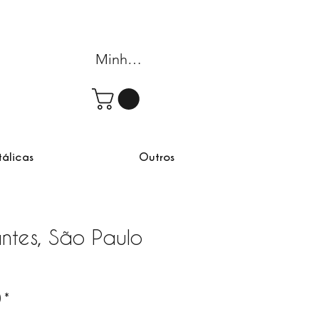
Minha conta
tálicas
Outros
rantes, São Paulo
rta
)
*