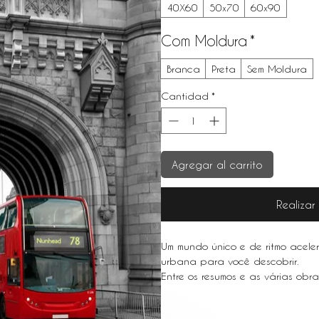
40X60
50x70
60x90
Com Moldura
*
Branca
Preta
Sem Moldura
Cantidad
*
Agregar al carrito
Realiza
Um mundo único e de ritmo acele
urbana para você descobrir.
Entre os resumos e as várias obr
em metrópoles movimentadas como
urbana é um ótimo complemento 