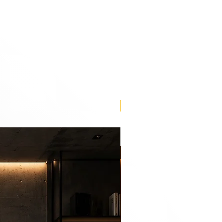
n be an urban life for you to
ious works of art depicting life
 York and São Paulo, an urban
me.
Lançamento