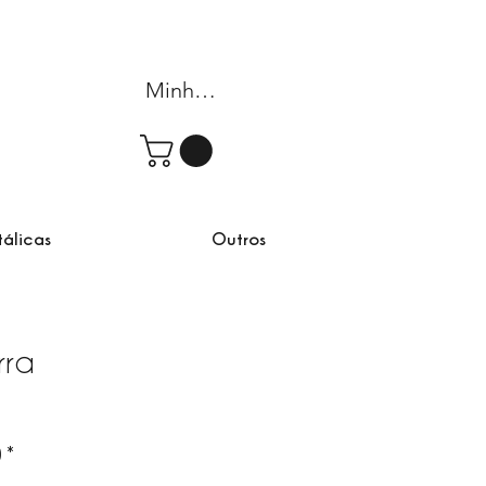
Minha conta
tálicas
Outros
rra
rta
)
*