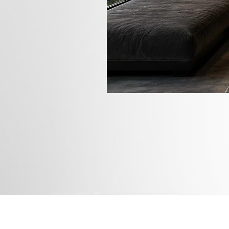
Rua das
Instagram
Blog
Facebook
Loja
Pinterest
Membros