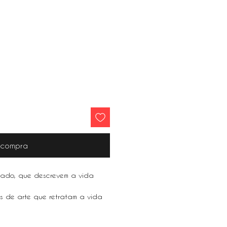
r compra
rado, que descrevem a vida
as de arte que retratam a vida
 Nova York e São Paulo, a arte
para qualquer casa.