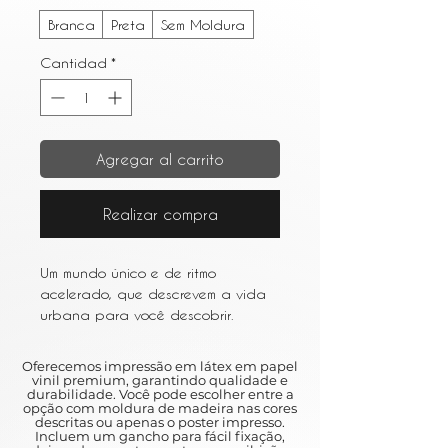
Branca
Preta
Sem Moldura
Cantidad
*
Agregar al carrito
Realizar compra
Um mundo único e de ritmo
acelerado, que descrevem a vida
urbana para você descobrir.
Entre os resumos e as várias obras
de arte que retratam a vida em
Oferecemos impressão em látex em papel
metrópoles movimentadas como
vinil premium, garantindo qualidade e
durabilidade. Você pode escolher entre a
Nova York e São Paulo, a arte
opção com moldura de madeira nas cores
urbana é um ótimo complemento
descritas ou apenas o poster impresso.
Incluem um gancho para fácil fixação,
para qualquer casa.