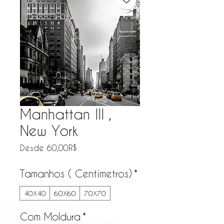
Manhattan III ,
New York
Precio de oferta
Desde
60,00R$
Tamanhos ( Centímetros)
*
40X40
60X60
70X70
Com Moldura
*