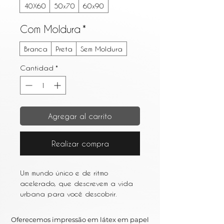
40X60
50x70
60x90
Com Moldura
*
Branca
Preta
Sem Moldura
Cantidad
*
Agregar al carrito
Realizar compra
Um mundo único e de ritmo
acelerado, que descrevem a vida
urbana para você descobrir.
Entre os resumos e as várias obras
de arte que retratam a vida em
Oferecemos impressão em látex em papel