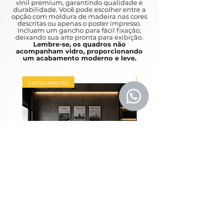
metrópoles movimentadas como
vinil premium, garantindo qualidade e
durabilidade. Você pode escolher entre a
Nova York e São Paulo, a arte
opção com moldura de madeira nas cores
urbana é um ótimo complemento
descritas ou apenas o poster impresso.
Incluem um gancho para fácil fixação,
para qualquer casa.
deixando sua arte pronta para exibição.
Lembre-se, os quadros não
acompanham vidro, proporcionando
A unique and fast pace, which can
um acabamento moderno e leve.
be an urban life for you to discover.
Between the abstracts and the
Lançamento
Lançamento
various works of art depicting life in
busy metropolises such as New York
and São Paulo, an urban art is a
great addition to any home.
Coleção Grandes
Quadros Entre Horiz
Metrópoles