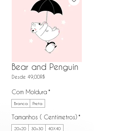
Bear and Penguin
Precio de oferta
Desde
49,00R$
Com Moldura
*
Branca
Preta
Tamanhos ( Centímetros)
*
20x20
30x30
40X40