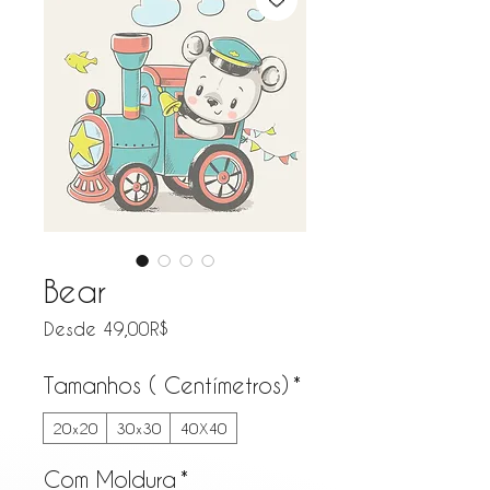
Bear
Precio de oferta
Desde
49,00R$
Tamanhos ( Centímetros)
*
20x20
30x30
40X40
Com Moldura
*