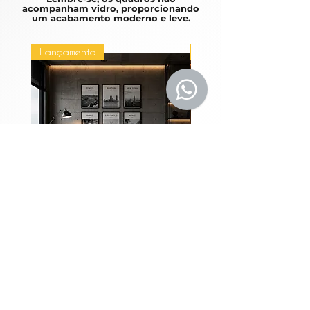
acompanham vidro, proporcionando
um acabamento moderno e leve.
Lançamento
Lançamento
Coleção Grandes
Quadros Entre Horiz
Metrópoles
Precio
1980,00 BRL